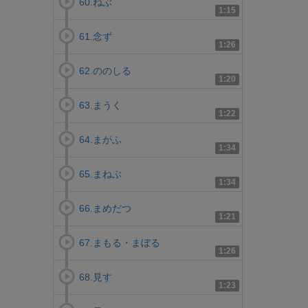
60.ねぶ
1:15
61.念ず
1:26
62.ののしる
1:20
63.まうく
1:22
64.まがふ
1:34
65.まねぶ
1:34
66.まめだつ
1:21
67.まもる・まぼる
1:26
68.見す
1:23