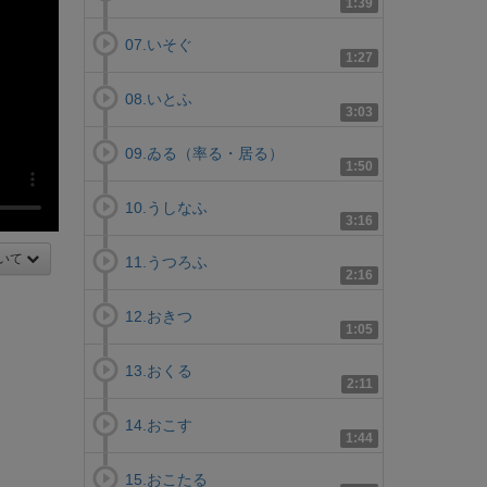
1:39
07.いそぐ
1:27
08.いとふ
3:03
09.ゐる（率る・居る）
1:50
10.うしなふ
3:16
いて
11.うつろふ
2:16
12.おきつ
1:05
13.おくる
2:11
14.おこす
1:44
15.おこたる