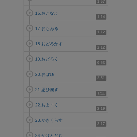
1:57
16.おこなふ
1:14
17.おちゐる
1:12
18.おどろかす
2:12
19.おどろく
0:53
20.おぼゆ
2:51
21.思ひ屈す
1:11
22.およすく
2:19
23.かきくらす
2:17
24.かけとどむ