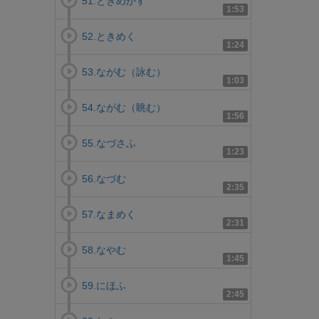
51.ときめかす
1:53
52.ときめく
1:24
53.ながむ（詠む）
1:03
54.ながむ（眺む）
1:56
55.なづさふ
1:23
56.なづむ
2:35
57.なまめく
2:31
58.なやむ
1:45
59.にほふ
2:45