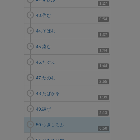
1:27
43.住む
0:54
44.そばむ
1:37
45.染む
1:44
46.たぐふ
1:44
47.たのむ
2:55
48.たばかる
1:39
49.調ず
2:13
50.つきしろふ
0:50