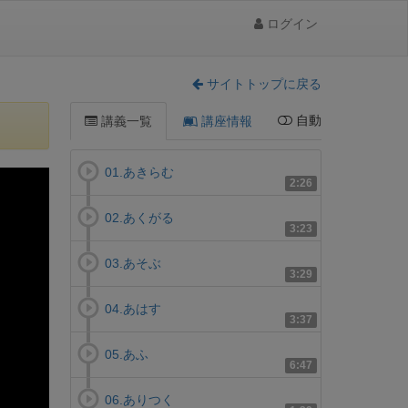
ログイン
サイトトップに戻る
自動
講義一覧
講座情報
01.あきらむ
2:26
02.あくがる
3:23
03.あそぶ
3:29
04.あはす
3:37
05.あふ
6:47
06.ありつく