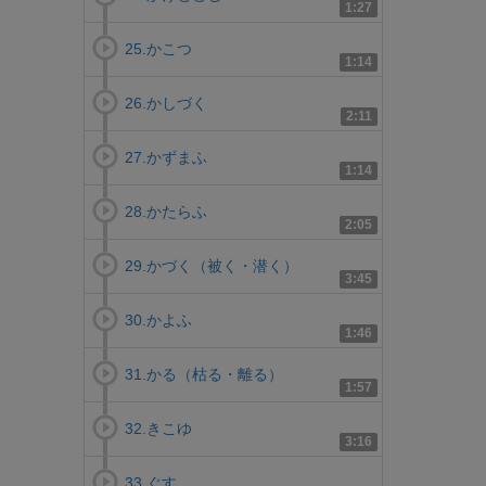
1:27
25.かこつ
1:14
26.かしづく
2:11
27.かずまふ
1:14
28.かたらふ
2:05
29.かづく（被く・潜く）
3:45
30.かよふ
1:46
31.かる（枯る・離る）
1:57
32.きこゆ
3:16
33.ぐす