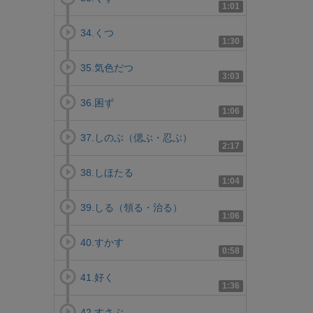
1:01
34.くつ
1:30
35.気色だつ
3:03
36.困ず
1:06
37.しのぶ（偲ぶ・忍ぶ）
2:17
38.しほたる
1:04
39.しる（領る・治る）
1:06
40.すかす
0:58
41.好く
1:36
42.すさぶ