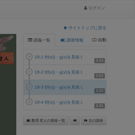
ログイン
サイトトップに戻る
自動
講義一覧
講座情報
19-1 f(f(x))・g(x)を見抜く
3:14
19-2 f(f(x))・g(x)を見抜く
1:52
19-3 f(f(x))・g(x)を見抜く
2:23
19-4 f(f(x))・g(x)を見抜く
2:41
数理 哲人の講座一覧
次の講座