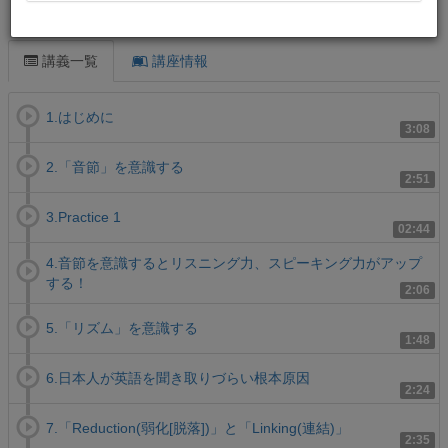
この講義について
講義一覧
講座情報
1.はじめに
3:08
2.「音節」を意識する
2:51
3.Practice 1
02:44
4.音節を意識するとリスニング力、スピーキング力がアップ
する！
2:06
5.「リズム」を意識する
1:48
6.日本人が英語を聞き取りづらい根本原因
2:24
7.「Reduction(弱化[脱落])」と「Linking(連結)」
2:35