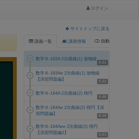
ログイン
サイトトップに戻る
自動
講義一覧
講座情報
数学Ⅲ-183A 2次曲線(1) 放物線
6:21
数学Ⅲ-183Ae 2次曲線(1) 放物線
【演習問題編】
5:22
数学Ⅲ-184A 2次曲線(2) 楕円
6:48
数学Ⅲ-184Ae 2次曲線(2) 楕円【演
習問題編】
8:28
数学Ⅲ-184Aee 2次曲線(2) 楕円
【演習問題編2】
4:53