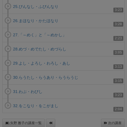
25.びんなし・ふびんなり
3:23
26.まほなり・かたほなり
3:28
27.「～めく」と「～めかし」
2:23
28.めづ・めでたし・めづらし
3:05
29.よし・よろし・わろし・あし
3:13
30.らうたし・らうあり・らうらうじ
3:15
31.わぶ・わびし
3:23
32.をこなり・をこがまし
2:04
矢野 雅子の講座一覧
次の講座