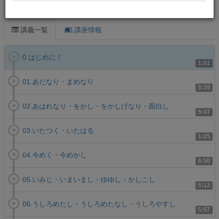
この講義について
講義一覧
講座情報
0.はじめに！
1:01
01.あだなり・まめなり
5:39
02.あはれなり・をかし・をかしげなり・面白し
5:47
03.いたつく・いたはる
1:25
04.今めく・今めかし
6:50
05.いみじ・いまいまし・ゆゆし・かしこし
5:12
06.うしろめたし・うしろめたなし・うしろやすし
5:57