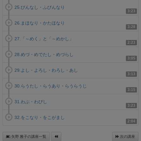
25.びんなし・ふびんなり
3:23
26.まほなり・かたほなり
3:28
27.「～めく」と「～めかし」
2:23
28.めづ・めでたし・めづらし
3:05
29.よし・よろし・わろし・あし
3:13
30.らうたし・らうあり・らうらうじ
3:15
31.わぶ・わびし
3:23
32.をこなり・をこがまし
2:04
矢野 雅子の講座一覧
次の講座