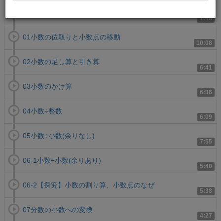
00【導入】小数の勉強を始める前に
1:48
01小数の位取りと小数点の移動
10:08
02小数の足し算と引き算
6:41
03小数のかけ算
6:36
04小数÷整数
6:09
05小数÷小数(余りなし)
7:55
06-1小数÷小数(余りあり)
5:40
06-2【探究】小数の割り算、小数点のなぜ
5:38
07分数の小数への変換
4:27