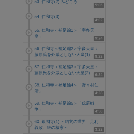
53. 仁和寺(2) みどころ
5:06
54. 仁和寺(3)
4:02
55. 仁和寺＜補足編1＞「宇多天
皇」
9:24
56. 仁和寺＜補足編2＞宇多天皇：
藤原氏を外戚としない天皇(1)
8:22
57. 仁和寺＜補足編3＞宇多天皇：
藤原氏を外戚としない天皇(2)
6:34
58. 仁和寺＜補足編4＞「野々村仁
清」
4:28
59. 仁和寺＜補足編5＞「戊辰戦
争」
4:50
60. 銀閣寺(1) ～幽玄の世界―足利
義政、終の棲家～
3:22