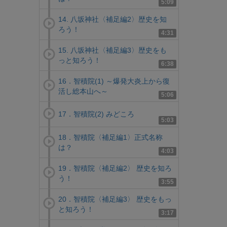
5:09
14. 八坂神社〈補足編2〉歴史を知
ろう！
4:31
15. 八坂神社〈補足編3〉歴史をも
っと知ろう！
6:38
16．智積院(1) ～爆発大炎上から復
活し総本山へ～
5:06
17．智積院(2) みどころ
5:03
18．智積院〈補足編1〉正式名称
は？
4:03
19．智積院〈補足編2〉 歴史を知ろ
う！
3:55
20．智積院〈補足編3〉 歴史をもっ
と知ろう！
3:17