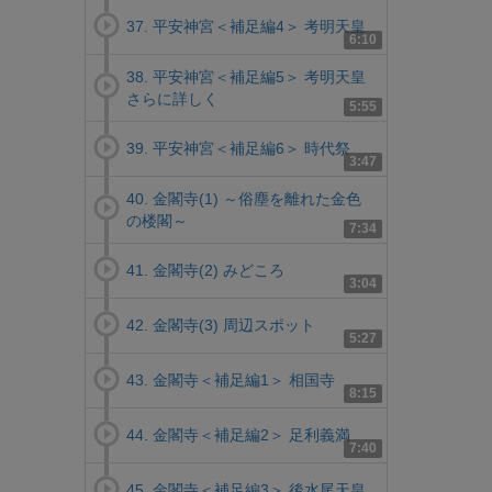
37. 平安神宮＜補足編4＞ 考明天皇
6:10
38. 平安神宮＜補足編5＞ 考明天皇
さらに詳しく
5:55
39. 平安神宮＜補足編6＞ 時代祭
3:47
40. 金閣寺(1) ～俗塵を離れた金色
の楼閣～
7:34
41. 金閣寺(2) みどころ
3:04
42. 金閣寺(3) 周辺スポット
5:27
43. 金閣寺＜補足編1＞ 相国寺
8:15
44. 金閣寺＜補足編2＞ 足利義満
7:40
45. 金閣寺＜補足編3＞ 後水尾天皇