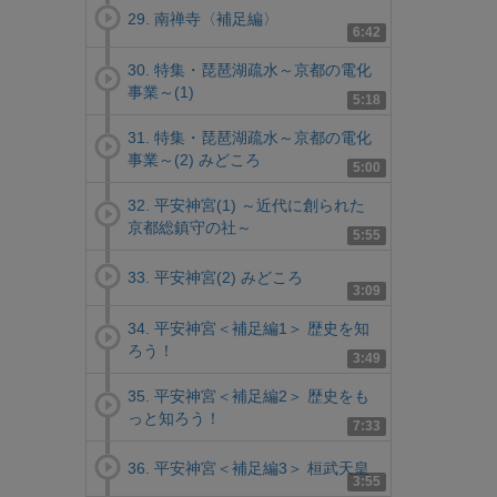
29. 南禅寺〈補足編〉
6:42
30. 特集・琵琶湖疏水～京都の電化
事業～(1)
5:18
31. 特集・琵琶湖疏水～京都の電化
事業～(2) みどころ
5:00
32. 平安神宮(1) ～近代に創られた
京都総鎮守の社～
5:55
33. 平安神宮(2) みどころ
3:09
34. 平安神宮＜補足編1＞ 歴史を知
ろう！
3:49
35. 平安神宮＜補足編2＞ 歴史をも
っと知ろう！
7:33
36. 平安神宮＜補足編3＞ 桓武天皇
3:55