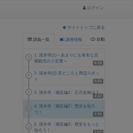
ログイン
サイトトップに戻る
自動
講義一覧
講座情報
1. 清水寺(1)～あまりにも有名な京
都観光のド定番～
6:20
2. 清水寺(2) 見どころと周辺スポッ
ト
5:58
3. 清水寺〈補足編1〉正式名称は？
4:33
4. 清水寺〈補足編2〉歴史を知ろ
う！
4:56
5. 清水寺〈補足編3〉歴史をもっと
知ろう！
7:03