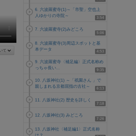
6. 六波羅蜜寺(1)～「市聖」空也上
人ゆかりの寺院～
3:54
7. 六波羅蜜寺(2)みどころ
5:06
8. 六波羅蜜寺(3)周辺スポットと基
本データ
いて
4:53
9. 六波羅蜜寺〈補足編〉正式名称め
っちゃ長い...
9:35
10. 八坂神社(1) ～「祇園さん 」で
親しまれる京都屈指の古社～
6:13
11. 八坂神社(2) 歴史を詳しく
7:18
12. 八坂神社(3) みどころ
7:26
13. 八坂神社〈補足編1〉正式名称
は？