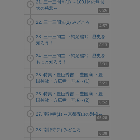
21. 三十三間堂(1) ～1001体の無限
大の慈悲～
6:26
22. 三十三間堂(2) みどころ
4:57
23. 三十三間堂 〈補足編1〉 歴史を
知ろう！
8:13
24. 三十三間堂 〈補足編2〉 歴史を
もっと知ろう！
3:31
25. 特集・豊臣秀吉 ～豊国廟 ・豊
国神社・方広寺・耳塚～(1)
5:21
26. 特集・豊臣秀吉 ～豊国廟 ・豊
国神社・方広寺・耳塚～(2)
8:52
27. 南禅寺(1) ～京都五山の別格～
05:28
28. 南禅寺(2) みどころ
6:38