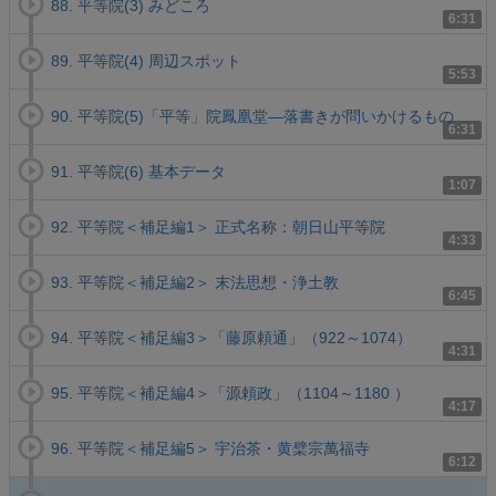
88. 平等院(3) みどころ
6:31
89. 平等院(4) 周辺スポット
5:53
90. 平等院(5)「平等」院鳳凰堂―落書きが問いかけるもの
6:31
91. 平等院(6) 基本データ
1:07
92. 平等院＜補足編1＞ 正式名称：朝日山平等院
4:33
93. 平等院＜補足編2＞ 末法思想・浄土教
6:45
94. 平等院＜補足編3＞「藤原頼通」（922～1074）
4:31
95. 平等院＜補足編4＞「源頼政」（1104～1180 ）
4:17
96. 平等院＜補足編5＞ 宇治茶・黄檗宗萬福寺
6:12