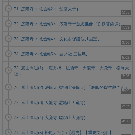
71. 広隆寺＜補足編2＞｢聖徳太子｣
5:53
72. 広隆寺＜補足編3＞｢広隆寺半跏思惟像（弥勒菩薩像）｣
7:39
73. 広隆寺＜補足編4＞｢文化財保護法｣｢国宝｣
3:36
74. 広隆寺＜補足編5＞｢蚕ノ社 三柱鳥｣
5:02
75. 嵐山周辺(1) ～渡月橋・法輪寺・天龍寺・大覚寺・松尾大
社～
3:36
76. 嵐山周辺(2) 法輪寺(智福山法輪寺) 「嵯峨の虚空蔵さん」
5:09
77. 嵐山周辺(3) 天龍寺(霊亀山天竜寺)
2:35
78. 嵐山周辺(4) 大覚寺(嵯峨山大覚寺)
4:38
79. 嵐山周辺(5) 松尾大社(1)【歴史】【重要文化財】