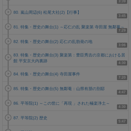
3:39
80. 嵐山周辺(6) 松尾大社(2)【行事】
3:45
81. 特集・歴史の舞台(1) ～応仁の乱 聚楽第 寺田屋 無鄰菴～
7:29
82. 特集・歴史の舞台(2) 応仁の乱勃発の地
3:06
83. 特集・歴史の舞台(3) 聚楽第：豊臣秀吉の京都における居
館 平安京大内裏跡
4:30
84. 特集・歴史の舞台(4) 寺田屋事件
7:20
85. 特集・歴史の舞台(5) 無鄰菴：山県有朋の別邸
4:47
86. 平等院(1) ～この世に「再現 」された極楽浄土～
4:30
87. 平等院(2) 歴史
5:47