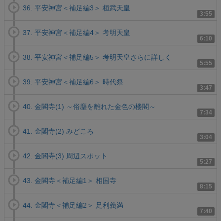
36. 平安神宮＜補足編3＞ 桓武天皇
3:55
37. 平安神宮＜補足編4＞ 考明天皇
6:10
38. 平安神宮＜補足編5＞ 考明天皇さらに詳しく
5:55
39. 平安神宮＜補足編6＞ 時代祭
3:47
40. 金閣寺(1) ～俗塵を離れた金色の楼閣～
7:34
41. 金閣寺(2) みどころ
3:04
42. 金閣寺(3) 周辺スポット
5:27
43. 金閣寺＜補足編1＞ 相国寺
8:15
44. 金閣寺＜補足編2＞ 足利義満
7:40