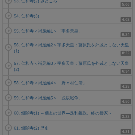
53. 仁和寺(2) みどころ
5:06
54. 仁和寺(3)
4:02
55. 仁和寺＜補足編1＞「宇多天皇」
9:24
56. 仁和寺＜補足編2＞宇多天皇：藤原氏を外戚としない天皇
(1)
8:22
57. 仁和寺＜補足編3＞宇多天皇：藤原氏を外戚としない天皇
(2)
6:34
58. 仁和寺＜補足編4＞「野々村仁清」
4:28
59. 仁和寺＜補足編5＞「戊辰戦争」
4:50
60. 銀閣寺(1) ～幽玄の世界―足利義政、終の棲家～
3:22
61. 銀閣寺(2) 歴史
4:31