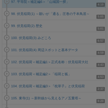
97. 平等院＜補足編6＞「山城国一揆」
4:10
98. 伏見稲荷(1) ～願いが「通る」圧巻の千本鳥居～
5:05
99. 伏見稲荷(2) 歴史
5:01
100. 伏見稲荷(3) みどころ
6:57
101. 伏見稲荷(4) 周辺スポットと基本データ
4:59
102. 伏見稲荷＜補足編1＞正式名称：伏見稲荷大社
4:43
103. 伏見稲荷＜補足編2＞「稲荷と狐」
4:53
104. 伏見稲荷＜補足編3＞『枕草子』と伏見稲荷
2:37
105. 東寺(1) ～新幹線から見えるアノ五重塔～
6:20