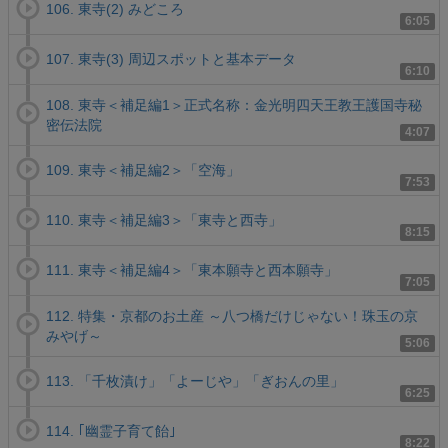
106. 東寺(2) みどころ
6:05
107. 東寺(3) 周辺スポットと基本データ
6:10
108. 東寺＜補足編1＞正式名称：金光明四天王教王護国寺秘
密伝法院
4:07
109. 東寺＜補足編2＞「空海」
7:53
110. 東寺＜補足編3＞「東寺と西寺」
8:15
111. 東寺＜補足編4＞「東本願寺と西本願寺」
7:05
112. 特集・京都のお土産 ～八つ橋だけじゃない！珠玉の京
みやげ～
5:06
113. 「千枚漬け」「よーじや」「ぎおんの里」
6:25
114. ｢幽霊子育て飴｣
8:22