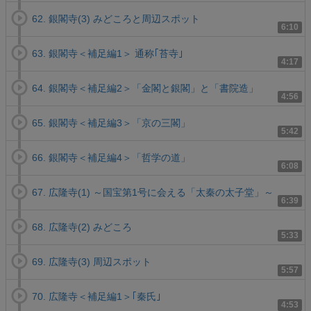
62. 銀閣寺(3) みどころと周辺スポット
6:10
63. 銀閣寺＜補足編1＞ 通称｢苔寺｣
4:17
64. 銀閣寺＜補足編2＞「金閣と銀閣」と「書院造」
4:56
65. 銀閣寺＜補足編3＞「京の三閣」
5:42
66. 銀閣寺＜補足編4＞「哲学の道」
6:08
67. 広隆寺(1) ～国宝第1号に会える「太秦の太子堂」～
6:39
68. 広隆寺(2) みどころ
5:33
69. 広隆寺(3) 周辺スポット
5:57
70. 広隆寺＜補足編1＞｢秦氏｣
4:53