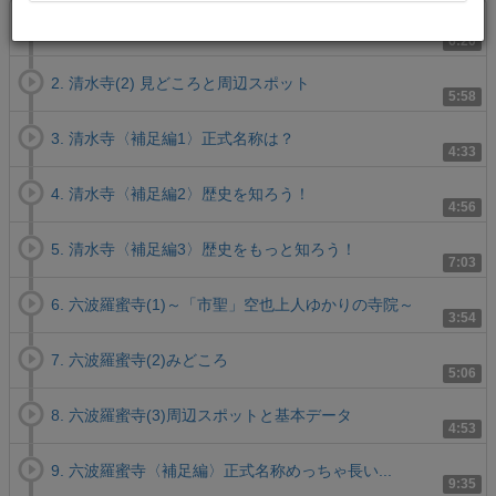
1. 清水寺(1)～あまりにも有名な京都観光のド定番～
6:20
2. 清水寺(2) 見どころと周辺スポット
5:58
3. 清水寺〈補足編1〉正式名称は？
4:33
4. 清水寺〈補足編2〉歴史を知ろう！
4:56
5. 清水寺〈補足編3〉歴史をもっと知ろう！
7:03
6. 六波羅蜜寺(1)～「市聖」空也上人ゆかりの寺院～
3:54
7. 六波羅蜜寺(2)みどころ
5:06
8. 六波羅蜜寺(3)周辺スポットと基本データ
4:53
9. 六波羅蜜寺〈補足編〉正式名称めっちゃ長い...
9:35