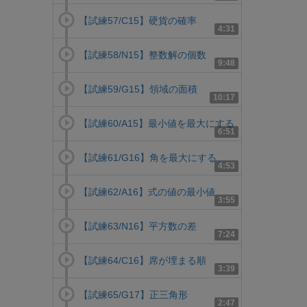
【試練57/C15】硬貨の確率
4:31
【試練58/N15】整数解の個数
9:48
【試練59/G15】領域の面積
10:17
【試練60/A15】最小値を最大にする
6:51
【試練61/G16】角を最大にする
4:53
【試練62/A16】式の値の最小値
3:55
【試練63/N16】平方数の差
7:24
【試練64/C16】席が埋まる順
3:39
【試練65/G17】正三角形
2:47