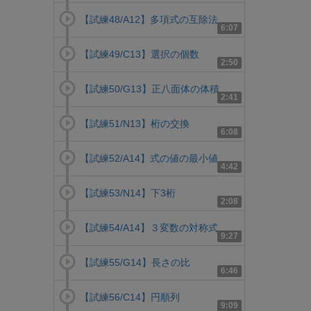
【試練48/A12】多項式の互除法
6:07
【試練49/C13】選択の個数
2:50
【試練50/G13】正八面体の体積
2:41
【試練51/N13】桁の交換
6:08
【試練52/A14】式の値の最小値
4:42
【試練53/N14】下3桁
2:08
【試練54/A14】３変数の対称式
9:27
【試練55/G14】長さの比
6:46
【試練56/C14】円順列
9:09