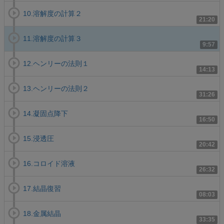
10.溶解度の計算２
21:20
11.溶解度の計算３
9:57
12.ヘンリーの法則１
14:13
13.ヘンリーの法則２
31:26
14.凝固点降下
16:50
15.浸透圧
20:42
16.コロイド溶液
26:32
17.結晶復習
08:03
18.金属結晶
33:35