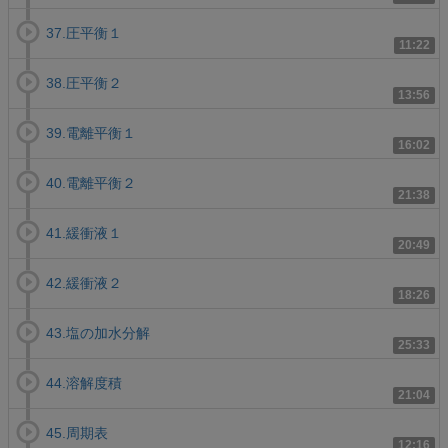
37.圧平衡１
11:22
38.圧平衡２
13:56
39.電離平衡１
16:02
40.電離平衡２
21:38
41.緩衝液１
20:49
42.緩衝液２
18:26
43.塩の加水分解
25:33
44.溶解度積
21:04
45.周期表
12:16