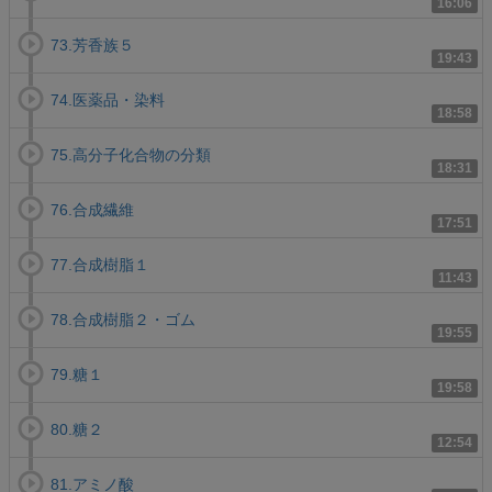
16:06
73.芳香族５
19:43
74.医薬品・染料
18:58
75.高分子化合物の分類
18:31
76.合成繊維
17:51
77.合成樹脂１
11:43
78.合成樹脂２・ゴム
19:55
79.糖１
19:58
80.糖２
12:54
81.アミノ酸