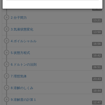
1.状態変化
17:41
2.分子間力
13:21
3.気液状態変化
13:50
4.ボイルシャルル
16:56
5.状態方程式
10:42
6.ドルトンの法則
26:51
7.理想気体
23:43
8.溶解のしくみ
10:44
9.溶解度の計算１
12:47