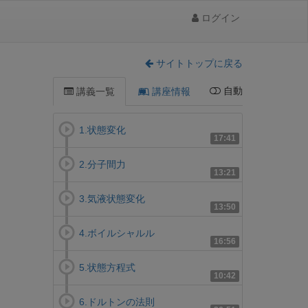
ログイン
サイトトップに戻る
自動
講義一覧
講座情報
1.状態変化
17:41
2.分子間力
13:21
3.気液状態変化
13:50
4.ボイルシャルル
16:56
5.状態方程式
10:42
6.ドルトンの法則