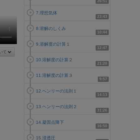
26:51
7.理想気体
23:43
8.溶解のしくみ
10:44
9.溶解度の計算１
12:47
いて
10.溶解度の計算２
21:20
11.溶解度の計算３
9:57
12.ヘンリーの法則１
14:13
13.ヘンリーの法則２
31:26
14.凝固点降下
16:50
15.浸透圧