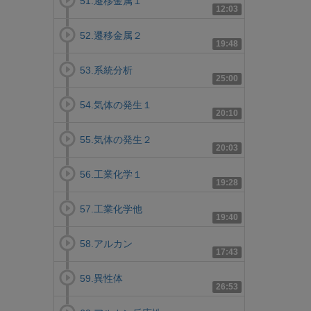
51.遷移金属１
12:03
52.遷移金属２
19:48
53.系統分析
25:00
54.気体の発生１
20:10
55.気体の発生２
20:03
56.工業化学１
19:28
57.工業化学他
19:40
58.アルカン
17:43
59.異性体
26:53