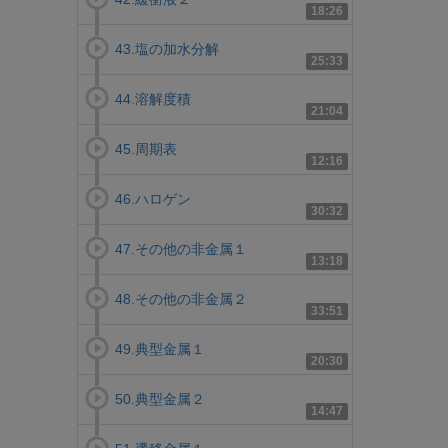
18:26
43.塩の加水分解
25:33
44.溶解度積
21:04
45.周期表
12:16
46.ハロゲン
30:32
47.その他の非金属１
13:18
48.その他の非金属２
33:51
49.典型金属１
20:30
50.典型金属２
14:47