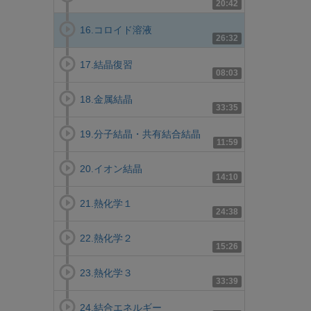
20:42
16.コロイド溶液
26:32
17.結晶復習
08:03
18.金属結晶
33:35
19.分子結晶・共有結合結晶
11:59
20.イオン結晶
14:10
21.熱化学１
24:38
22.熱化学２
15:26
23.熱化学３
33:39
24.結合エネルギー