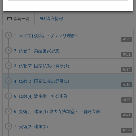
この講義について
講義一覧
講座情報
1. 天平文化総論 〈ザックリ理解〉
4:29
2. 仏教(1) 鎮護国家思想
9:01
3. 仏教(2) 国家仏教の発展(1)
5:34
4. 仏教(3) 国家仏教の発展(2)
4:15
5. 仏教(4) 渡来僧・社会事業
4:40
6. 美術(1) 建築(1) 東大寺法華堂・正倉院宝庫
4:41
7. 美術(2) 建築(2)
6:59