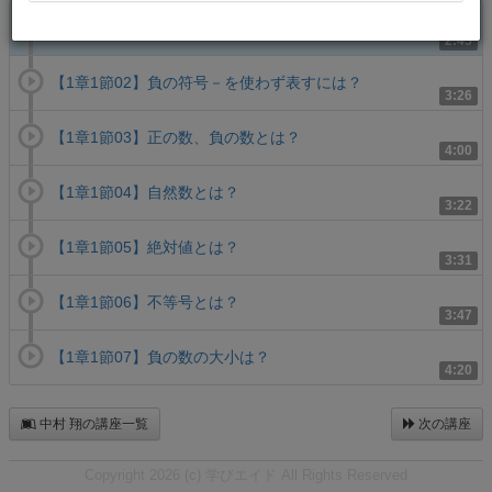
【1章1節01】正の符号＋、負の符号－とは？
2:45
【1章1節02】負の符号－を使わず表すには？
3:26
【1章1節03】正の数、負の数とは？
4:00
【1章1節04】自然数とは？
3:22
【1章1節05】絶対値とは？
3:31
【1章1節06】不等号とは？
3:47
【1章1節07】負の数の大小は？
4:20
中村 翔の講座一覧
次の講座
Copyright 2026 (c) 学びエイド All Rights Reserved