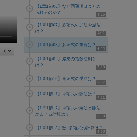
【1章1節06】なぜ同類項はまとめ
られるのか？
3:16
【1章1節07】多項式の加法や減法
は？
4:11
【1章1節08】多項式の筆算は？
4:44
いて
【1章1節09】累乗の指数法則と
は？
7:19
【1章1節10】単項式の乗法は？
5:17
【1章1節11】単項式の除法は？
7:21
【1章1節12】単項式の乗法と除法
がまじる計算は？
5:30
【1章1節13】数×多項式の計算は？
3:03