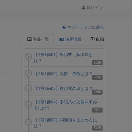
ログイン
サイトトップに戻る
自動
講義一覧
講座情報
【1章1節01】単項式、多項式と
は？
2:56
【1章1節02】次数、係数とは？
3:32
【1章1節03】多項式の項とは？
2:56
【1章1節04】多項式の次数を求め
るには？
3:21
【1章1節05】同類項をまとめるに
は？
5:25