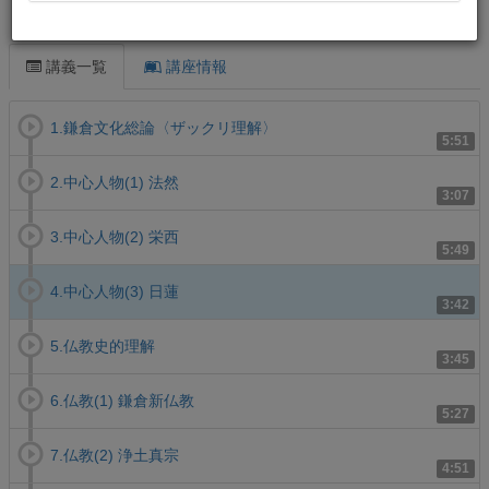
この講義について
講義一覧
講座情報
1.鎌倉文化総論〈ザックリ理解〉
5:51
2.中心人物(1) 法然
3:07
3.中心人物(2) 栄西
5:49
4.中心人物(3) 日蓮
3:42
5.仏教史的理解
3:45
6.仏教(1) 鎌倉新仏教
5:27
7.仏教(2) 浄土真宗
4:51