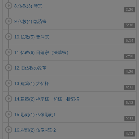
8.仏教(3) 時宗
2:26
9.仏教(4) 臨済宗
5:36
10.仏教(5) 曹洞宗
5:14
11.仏教(6) 日蓮宗（法華宗）
2:58
12.旧仏教の改革
4:26
13.建築(1) 大仏様
4:32
14.建築(2) 禅宗様・和様・折衷様
6:13
15.彫刻(1) 仏像彫刻1
5:11
16.彫刻(2) 仏像彫刻2
4:13