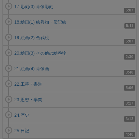
17.彫刻(3) 肖像彫刻
5:07
18.絵画(1) 絵巻物・伝記絵
5:11
19.絵画(2) 合戦絵
5:07
20.絵画(3) その他の絵巻物
2:30
21.絵画(4) 肖像画
3:40
22.工芸・書道
5:06
23.思想・学問
3:17
24.歴史
3:13
25.日記
4:40