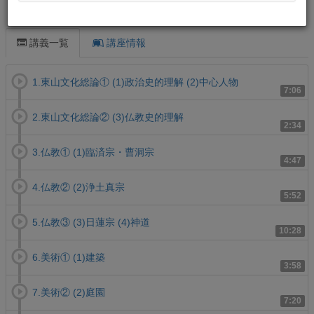
この講義について
講義一覧
講座情報
1.東山文化総論① (1)政治史的理解 (2)中心人物
7:06
2.東山文化総論② (3)仏教史的理解
2:34
3.仏教① (1)臨済宗・曹洞宗
4:47
4.仏教② (2)浄土真宗
5:52
5.仏教③ (3)日蓮宗 (4)神道
10:28
6.美術① (1)建築
3:58
7.美術② (2)庭園
7:20