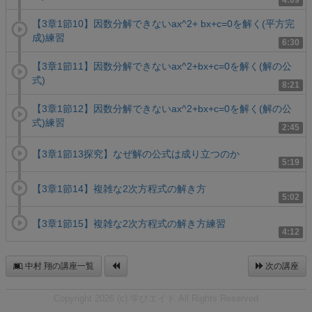
4:09
【3章1節10】因数分解できないax^2+ bx+c=0を解く(平方完
成)練習
6:30
【3章1節11】因数分解できないax^2+bx+c=0を解く(解の公
式)
8:21
【3章1節12】因数分解できないax^2+bx+c=0を解く(解の公
式)練習
2:45
【3章1節13探究】なぜ解の公式は成り立つのか
5:19
【3章1節14】複雑な2次方程式の解き方
5:02
【3章1節15】複雑な2次方程式の解き方練習
4:12
中村 翔の講座一覧
次の講座
Copyright 2026 (c) 学びエイド All Rights Reserved