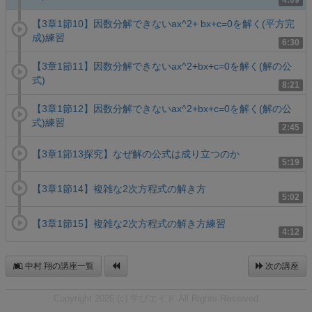
4:09
【3章1節10】因数分解できないax^2+ bx+c=0を解く(平方完
成)練習
6:30
【3章1節11】因数分解できないax^2+bx+c=0を解く(解の公
式)
8:21
【3章1節12】因数分解できないax^2+bx+c=0を解く(解の公
式)練習
2:45
【3章1節13探究】なぜ解の公式は成り立つのか
5:19
【3章1節14】複雑な2次方程式の解き方
5:02
【3章1節15】複雑な2次方程式の解き方練習
4:12
中村 翔の講座一覧
次の講座
Copyright 2026 (c) 学びエイド All Rights Reserved