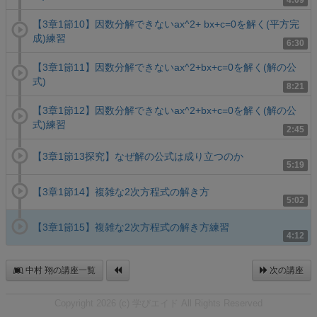
4:09
【3章1節10】因数分解できないax^2+ bx+c=0を解く(平方完
成)練習
6:30
【3章1節11】因数分解できないax^2+bx+c=0を解く(解の公
式)
8:21
【3章1節12】因数分解できないax^2+bx+c=0を解く(解の公
式)練習
2:45
【3章1節13探究】なぜ解の公式は成り立つのか
5:19
【3章1節14】複雑な2次方程式の解き方
5:02
【3章1節15】複雑な2次方程式の解き方練習
4:12
中村 翔の講座一覧
次の講座
Copyright 2026 (c) 学びエイド All Rights Reserved