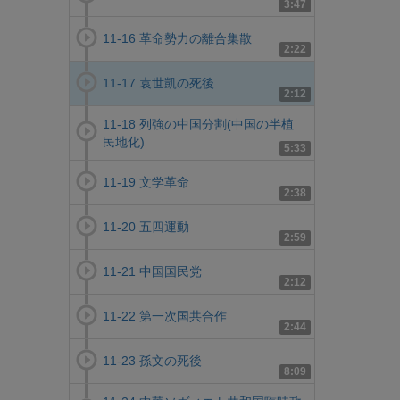
3:47
11-16 革命勢力の離合集散
2:22
11-17 袁世凱の死後
2:12
11-18 列強の中国分割(中国の半植
民地化)
5:33
11-19 文学革命
2:38
11-20 五四運動
2:59
11-21 中国国民党
2:12
11-22 第一次国共合作
2:44
11-23 孫文の死後
8:09