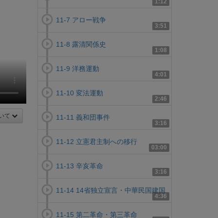
1:12
11-7 アロー戦争
3:51
11-8 露清関係史
1:08
11-9 洋務運動
4:01
11-10 変法運動
2:46
いて
11-11 義和団事件
3:16
11-12 立憲君主制への移行
03:00
11-13 辛亥革命
3:16
11-14 14省独立宣言・中華民国建国
4:36
11-15 第二革命・第三革命