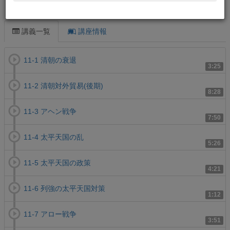
この講義について
講義一覧
講座情報
11-1 清朝の衰退
3:25
11-2 清朝対外貿易(後期)
8:28
11-3 アヘン戦争
7:50
11-4 太平天国の乱
5:26
11-5 太平天国の政策
4:21
11-6 列強の太平天国対策
1:12
11-7 アロー戦争
3:51