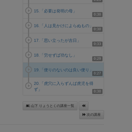
15.「必要は発明の母」
0:30
16.「人は見かけによらぬもの」
0:30
17.「思い立ったが吉日」
0:33
18.「労せずば功なし」
0:29
19.「便りのないのは良い便り」
0:27
20.「虎穴に入らずんば虎児を得
ず」
0:30
山下 りょうとくの講座一覧
次の講座