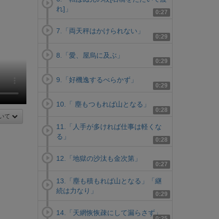
れ]」
0:27
7.「両天秤はかけられない」
0:29
8.「愛、屋烏に及ぶ」
0:29
9.「好機逸するべらかず」
0:29
10.「 塵もつもれば山となる」
0:28
いて
11.「人手が多ければ仕事は軽くな
る」
0:28
12.「地獄の沙汰も金次第」
0:27
13.「塵も積もれば山となる」「継
続は力なり」
0:29
14.「天網恢恢疎にして漏らさず」
0:25