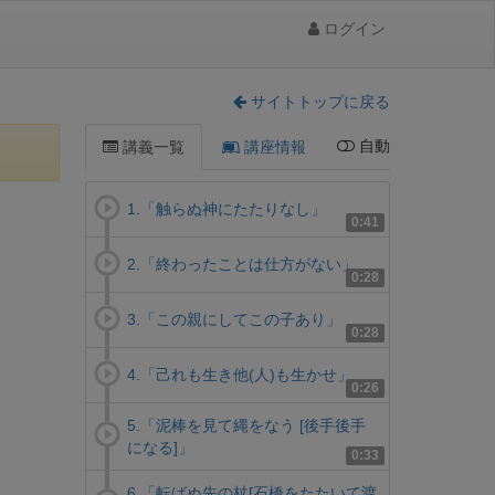
ログイン
サイトトップに戻る
自動
講義一覧
講座情報
1.「触らぬ神にたたりなし」
0:41
2.「終わったことは仕方がない」
0:28
3.「この親にしてこの子あり」
0:28
4.「己れも生き他(人)も生かせ」
0:26
5.「泥棒を見て縄をなう [後手後手
になる]」
0:33
6.「転ばぬ先の杖[石橋をたたいて渡