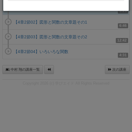
【4章2節01】身近な関数の文章題
5:25
【4章2節02】図形と関数の文章題その1
6:46
【4章2節03】図形と関数の文章題その2
12:42
【4章2節04】いろいろな関数
4:31
中村 翔の講座一覧
次の講座
Copyright 2026 (c) 学びエイド All Rights Reserved