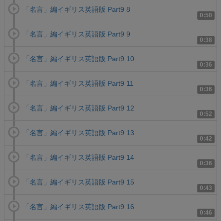
「名言」編イギリス英語版 Part9 8
0:50
「名言」編イギリス英語版 Part9 9
0:38
「名言」編イギリス英語版 Part9 10
0:36
「名言」編イギリス英語版 Part9 11
0:36
「名言」編イギリス英語版 Part9 12
0:52
「名言」編イギリス英語版 Part9 13
0:42
「名言」編イギリス英語版 Part9 14
0:36
「名言」編イギリス英語版 Part9 15
0:43
「名言」編イギリス英語版 Part9 16
0:46