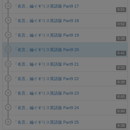
「名言」編イギリス英語版 Part9 17
0:51
「名言」編イギリス英語版 Part9 18
0:52
「名言」編イギリス英語版 Part9 19
0:39
「名言」編イギリス英語版 Part9 20
0:42
「名言」編イギリス英語版 Part9 21
0:33
「名言」編イギリス英語版 Part9 22
0:39
「名言」編イギリス英語版 Part9 23
0:43
「名言」編イギリス英語版 Part9 24
0:44
「名言」編イギリス英語版 Part9 25
0:38