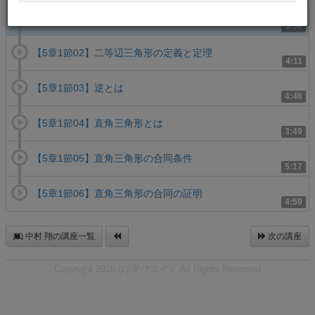
【5章1節01】定義と定理
3:50
【5章1節02】二等辺三角形の定義と定理
4:11
【5章1節03】逆とは
4:48
【5章1節04】直角三角形とは
3:49
【5章1節05】直角三角形の合同条件
5:17
【5章1節06】直角三角形の合同の証明
4:59
中村 翔の講座一覧
次の講座
Copyright 2026 (c) 学びエイド All Rights Reserved