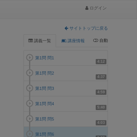
ログイン
サイトトップに戻る
自動
講義一覧
講座情報
第1問 問1
4:12
第1問 問2
4:37
第1問 問3
4:59
第1問 問4
5:40
第1問 問5
4:03
第1問 問6