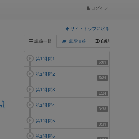
ログイン
サイトトップに戻る
自動
講義一覧
講座情報
第1問 問1
6:09
第1問 問2
5:26
第1問 問3
1:24
第1問 問4
3:38
第1問 問5
3:39
第1問 問6