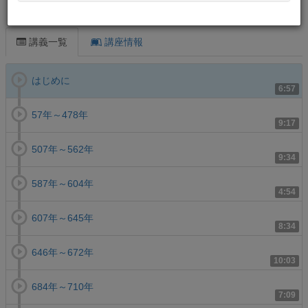
この講義について
講義一覧
講座情報
はじめに
6:57
57年～478年
9:17
507年～562年
9:34
587年～604年
4:54
607年～645年
8:34
646年～672年
10:03
684年～710年
7:09