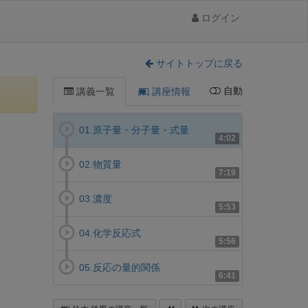
ログイン
サイトトップに戻る
自動
講義一覧
講座情報
01.原子量・分子量・式量
4:02
02.物質量
7:19
03.濃度
5:53
04.化学反応式
5:56
05.反応の量的関係
6:41