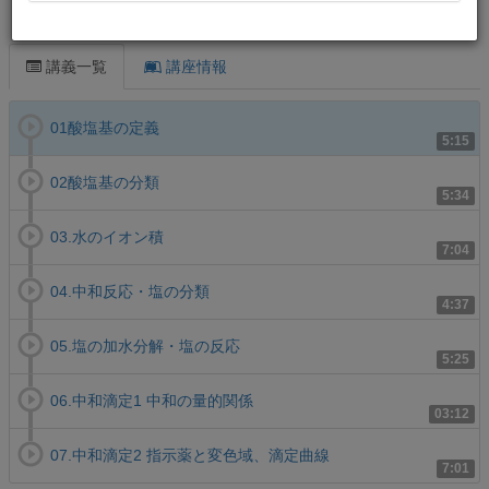
この講義について
講義一覧
講座情報
01酸塩基の定義
5:15
02酸塩基の分類
5:34
03.水のイオン積
7:04
04.中和反応・塩の分類
4:37
05.塩の加水分解・塩の反応
5:25
06.中和滴定1 中和の量的関係
03:12
07.中和滴定2 指示薬と変色域、滴定曲線
7:01