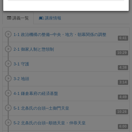
この講義について
講義一覧
講座情報
1-1 政治機構の整備─中央・地方・朝幕関係の調整
6:41
2-1 御家人制と惣領制
10:29
3-1 守護
4:38
3-2 地頭
3:14
4-1 鎌倉幕府の経済基盤
4:49
5-1 北条氏の台頭─土御門天皇
10:26
5-2 北条氏の台頭─順徳天皇・仲恭天皇
6:00