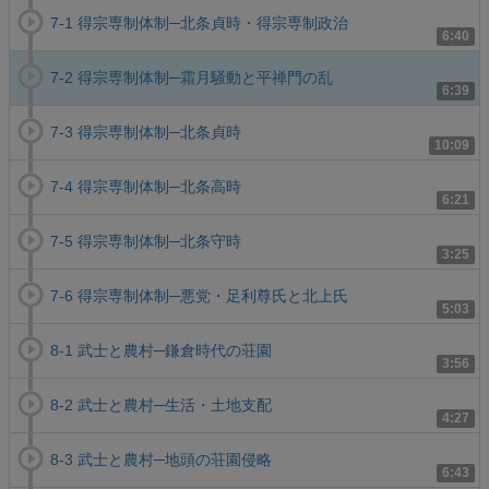
7-1 得宗専制体制─北条貞時・得宗専制政治
6:40
7-2 得宗専制体制─霜月騒動と平禅門の乱
6:39
7-3 得宗専制体制─北条貞時
10:09
7-4 得宗専制体制─北条高時
6:21
7-5 得宗専制体制─北条守時
3:25
7-6 得宗専制体制─悪党・足利尊氏と北上氏
5:03
8-1 武士と農村─鎌倉時代の荘園
3:56
8-2 武士と農村─生活・土地支配
4:27
8-3 武士と農村─地頭の荘園侵略
6:43