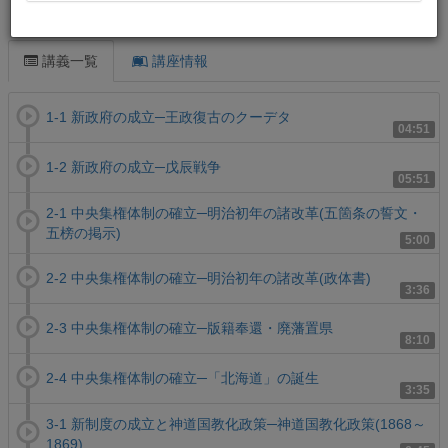
この講義について
講義一覧
講座情報
1-1 新政府の成立─王政復古のクーデタ
04:51
1-2 新政府の成立─戊辰戦争
05:51
2-1 中央集権体制の確立─明治初年の諸改革(五箇条の誓文・
五榜の掲示)
5:00
2-2 中央集権体制の確立─明治初年の諸改革(政体書)
3:36
2-3 中央集権体制の確立─版籍奉還・廃藩置県
8:10
2-4 中央集権体制の確立─「北海道」の誕生
3:35
3-1 新制度の成立と神道国教化政策─神道国教化政策(1868～
1869)