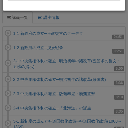
この講義について
講義一覧
講座情報
1-1 新政府の成立─王政復古のクーデタ
04:51
1-2 新政府の成立─戊辰戦争
05:51
2-1 中央集権体制の確立─明治初年の諸改革(五箇条の誓文・
五榜の掲示)
5:00
2-2 中央集権体制の確立─明治初年の諸改革(政体書)
3:36
2-3 中央集権体制の確立─版籍奉還・廃藩置県
8:10
2-4 中央集権体制の確立─「北海道」の誕生
3:35
3-1 新制度の成立と神道国教化政策─神道国教化政策(1868～
1869)