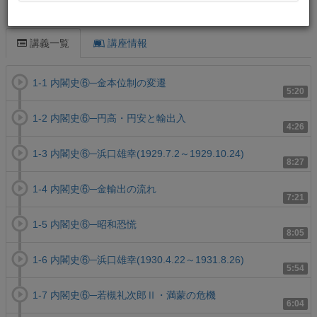
この講義について
講義一覧
講座情報
1-1 内閣史⑥─金本位制の変遷
5:20
1-2 内閣史⑥─円高・円安と輸出入
4:26
1-3 内閣史⑥─浜口雄幸(1929.7.2～1929.10.24)
8:27
1-4 内閣史⑥─金輸出の流れ
7:21
1-5 内閣史⑥─昭和恐慌
8:05
1-6 内閣史⑥─浜口雄幸(1930.4.22～1931.8.26)
5:54
1-7 内閣史⑥─若槻礼次郎Ⅱ・満蒙の危機
6:04