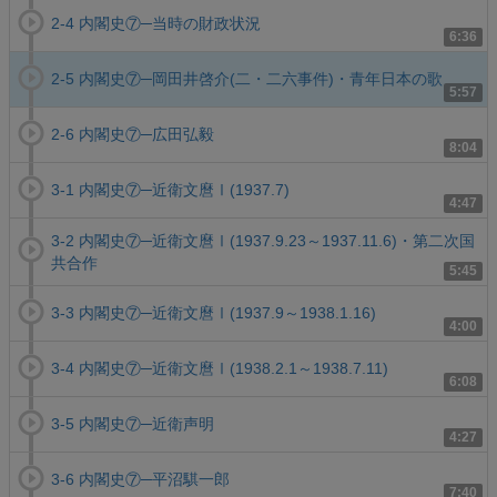
2-4 内閣史⑦─当時の財政状況
6:36
2-5 内閣史⑦─岡田井啓介(二・二六事件)・青年日本の歌
5:57
2-6 内閣史⑦─広田弘毅
8:04
3-1 内閣史⑦─近衛文麿Ⅰ(1937.7)
4:47
3-2 内閣史⑦─近衛文麿Ⅰ(1937.9.23～1937.11.6)・第二次国
共合作
5:45
3-3 内閣史⑦─近衛文麿Ⅰ(1937.9～1938.1.16)
4:00
3-4 内閣史⑦─近衛文麿Ⅰ(1938.2.1～1938.7.11)
6:08
3-5 内閣史⑦─近衛声明
4:27
3-6 内閣史⑦─平沼騏一郎
7:40