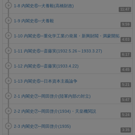
1-8 内閣史⑥─犬養毅(高橋財政)
11:47
1-9 内閣史⑥─犬養毅
9:59
1-10 内閣史⑥─重化学工業の発展・新興財閥・満蒙開拓
4:03
1-11 内閣史⑥─斎藤実(1932.5.26～1933.3.27)
6:17
1-12 内閣史⑥─斎藤実(1933.4.22)
4:45
1-13 内閣史⑥─日本資本主義論争
5:21
2-1 内閣史⑦─岡田啓介(陸軍内部の対立)
5:47
2-2 内閣史⑦─岡田啓介(1934)・天皇機関説
5:24
2-3 内閣史⑦─岡田啓介(1935)
3:35