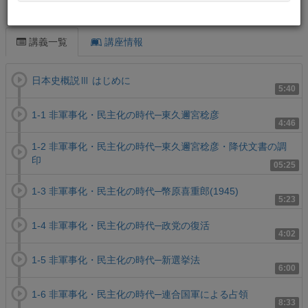
この講義について
講義一覧
講座情報
日本史概説Ⅲ はじめに
5:40
1-1 非軍事化・民主化の時代─東久邇宮稔彦
4:46
1-2 非軍事化・民主化の時代─東久邇宮稔彦・降伏文書の調
印
05:25
1-3 非軍事化・民主化の時代─幣原喜重郎(1945)
5:23
1-4 非軍事化・民主化の時代─政党の復活
4:02
1-5 非軍事化・民主化の時代─新選挙法
6:00
1-6 非軍事化・民主化の時代─連合国軍による占領
8:33