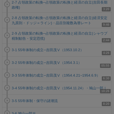
2-7 占領政策の転換─占領政策の転換と経済の自立(吉田長期
政権)
3:20
2-8 占領政策の転換─占領政策の転換と経済の自立(経済安定
九原則・ドッジ＝ライン)・品目別複数為替レート
9:46
2-9 占領政策の転換─占領政策の転換と経済の自立(シャウプ
税制勧告・安定恐慌)
2:44
3-1 55年体制の成立─吉田茂Ⅴ（1953.10.2）
4:26
3-2 55年体制の成立─吉田茂Ⅴ（1954.3.1）
05:55
3-3 55年体制の成立─吉田茂Ⅴ（1954.4.21~1954.6.9）
6:30
3-4 55年体制の成立─吉田茂Ⅴ（1954.11.24）・鳩山一郎Ⅰ
10:26
3-5 55年体制・保守の諸潮流
8:20
3-6 鳩山一郎Ⅲ