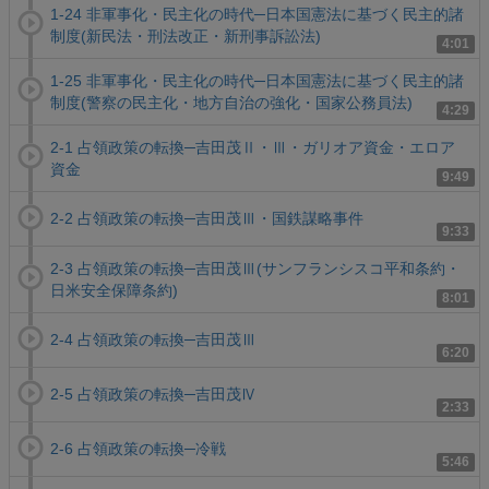
1-24 非軍事化・民主化の時代─日本国憲法に基づく民主的諸
制度(新民法・刑法改正・新刑事訴訟法)
4:01
1-25 非軍事化・民主化の時代─日本国憲法に基づく民主的諸
制度(警察の民主化・地方自治の強化・国家公務員法)
4:29
2-1 占領政策の転換─吉田茂Ⅱ・Ⅲ・ガリオア資金・エロア
資金
9:49
2-2 占領政策の転換─吉田茂Ⅲ・国鉄謀略事件
9:33
2-3 占領政策の転換─吉田茂Ⅲ(サンフランシスコ平和条約・
日米安全保障条約)
8:01
2-4 占領政策の転換─吉田茂Ⅲ
6:20
2-5 占領政策の転換─吉田茂Ⅳ
2:33
2-6 占領政策の転換─冷戦
5:46