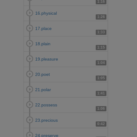
1:16
16.physical
1:26
17.place
1:33
18.plain
1:15
19.pleasure
1:04
20.poet
1:05
21.polar
1:41
22.possess
1:06
23.precious
0:42
24.preserve