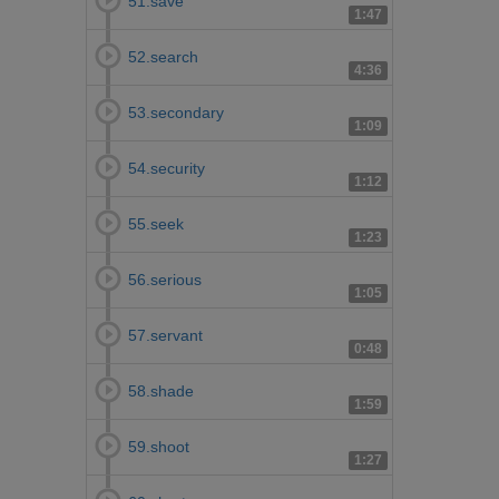
51.save
1:47
52.search
4:36
53.secondary
1:09
54.security
1:12
55.seek
1:23
56.serious
1:05
57.servant
0:48
58.shade
1:59
59.shoot
1:27