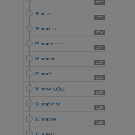
0:55
25.price
1:50
26.process
0:54
27.progressive
1:37
28.prompt
1:20
29.proof
1:15
30.prove の語法
2:23
31.proportion
1:36
32.propose
1:02
33.protest