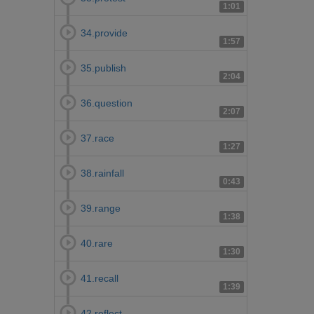
1:01
34.provide
1:57
35.publish
2:04
36.question
2:07
37.race
1:27
38.rainfall
0:43
39.range
1:38
40.rare
1:30
41.recall
1:39
42.reflect