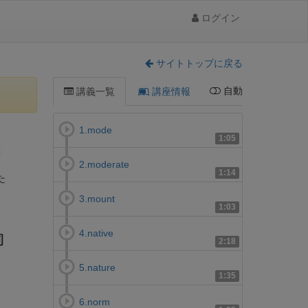
ログイン
サイトトップに戻る
自動
講義一覧
講座情報
1.mode
1:05
2.moderate
1:14
3.mount
1:03
4.native
2:18
5.nature
1:35
6.norm