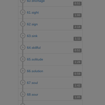
60.shortage
0:51
61.sight
1:00
62.sign
2:18
63.sink
1:11
64.skillful
0:51
65.solitude
1:28
66.solution
0:59
67.soul
1:42
68.sour
1:05