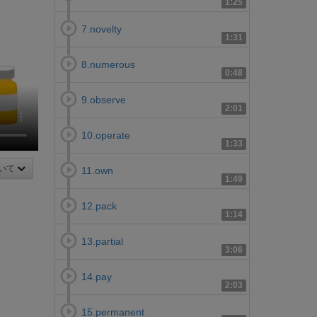
1:25
7.novelty
1:31
8.numerous
0:48
9.observe
2:01
10.operate
1:33
いて
11.own
1:49
12.pack
1:14
13.partial
3:06
14.pay
2:03
15.permanent