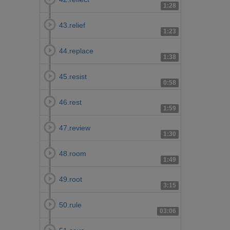
1:28
43.relief
1:23
44.replace
1:38
45.resist
0:58
46.rest
1:59
47.review
1:30
48.room
1:49
49.root
3:15
50.rule
03:06