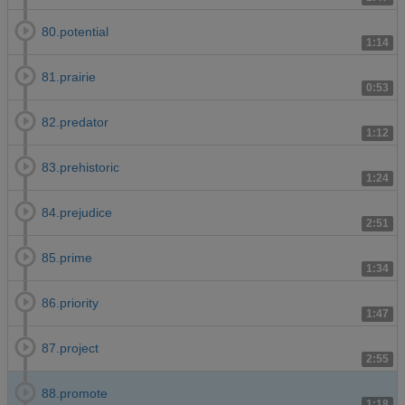
80.potential
1:14
81.prairie
0:53
82.predator
1:12
83.prehistoric
1:24
84.prejudice
2:51
85.prime
1:34
86.priority
1:47
87.project
2:55
88.promote
1:18