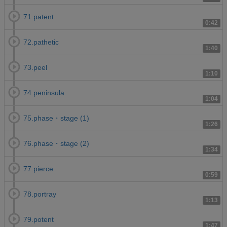
71.patent
0:42
72.pathetic
1:40
73.peel
1:10
74.peninsula
1:04
75.phase・stage (1)
1:26
76.phase・stage (2)
1:34
77.pierce
0:59
78.portray
1:13
79.potent
1:47