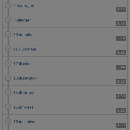
8.hydrogen
1:56
9.allergen
1:48
10.identity
2:14
11.illuminate
1:22
12.illusion
0:44
13.illustration
1:19
14.illiteracy
1:58
15.impress
2:23
16.incentive
1:33