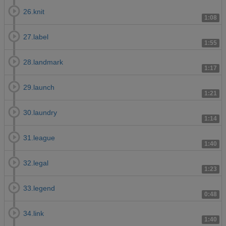
26.knit
1:08
27.label
1:55
28.landmark
1:17
29.launch
1:21
30.laundry
1:14
31.league
1:40
32.legal
1:23
33.legend
0:48
34.link
1:40