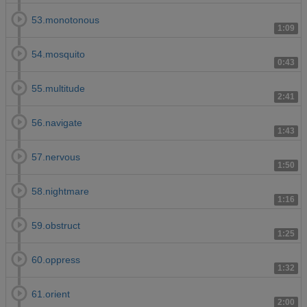
53.monotonous
1:09
54.mosquito
0:43
55.multitude
2:41
56.navigate
1:43
57.nervous
1:50
58.nightmare
1:16
59.obstruct
1:25
60.oppress
1:32
61.orient
2:00