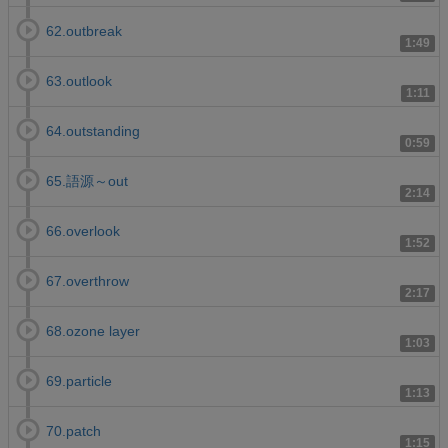
62.outbreak
1:49
63.outlook
1:11
64.outstanding
0:59
65.語源～out
2:14
66.overlook
1:52
67.overthrow
2:17
68.ozone layer
1:03
69.particle
1:13
70.patch
1:15