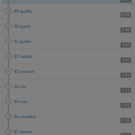
89.qualify
2:09
90.quest
1:06
91.quote
1:20
92.radical
1:42
93.random
1:00
94.ray
1:13
95.rear
1:53
96.recollect
1:32
97.renew