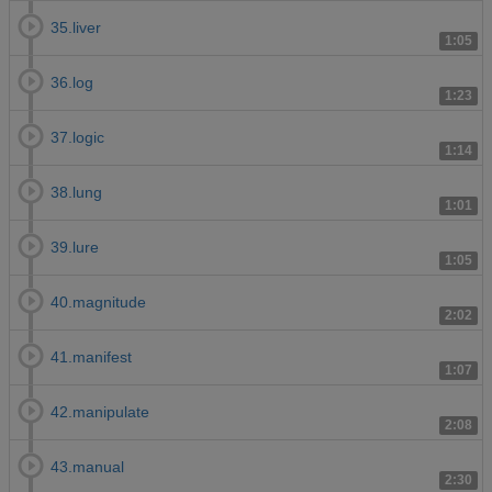
35.liver
1:05
36.log
1:23
37.logic
1:14
38.lung
1:01
39.lure
1:05
40.magnitude
2:02
41.manifest
1:07
42.manipulate
2:08
43.manual
2:30