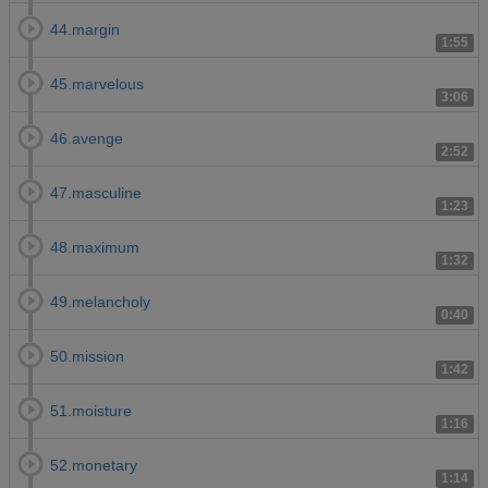
44.margin
1:55
45.marvelous
3:06
46.avenge
2:52
47.masculine
1:23
48.maximum
1:32
49.melancholy
0:40
50.mission
1:42
51.moisture
1:16
52.monetary
1:14