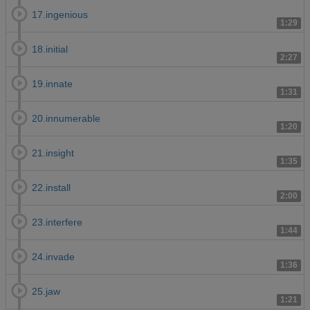
17.ingenious
1:29
18.initial
2:27
19.innate
1:31
20.innumerable
1:20
21.insight
1:35
22.install
2:00
23.interfere
1:44
24.invade
1:36
25.jaw
1:21