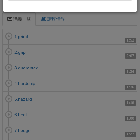
この講義について
講義一覧
講座情報
1.grind
1:52
2.grip
2:07
3.guarantee
1:34
4.hardship
1:26
5.hazard
1:18
6.heal
1:06
7.hedge
1:27