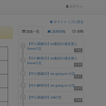
ログイン
サイトトップに戻る
自動
講義一覧
講座情報
【中2-講義01】be動詞の過去形と
thereの文
7:52
【中2-解答01】be動詞の過去形と
thereの文
6:39
【中2-講義02】be going to の文
8:27
【中2-解答02】be going to の文
6:20
【中2-講義03】willの文
7:04