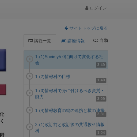
ログイン
サイトトップに戻る
自動
講義一覧
講座情報
1-(1)Society5.0に向けて変化する社
会
3:49
1-(2)情報科の目標
1:40
1-(3)情報科で身に付けるべき資質・
能力
3:09
1-(4)情報教育の縦の連携と横の連携
2:31
2-(1)改訂前と改訂後の共通教科情報
科
1:04