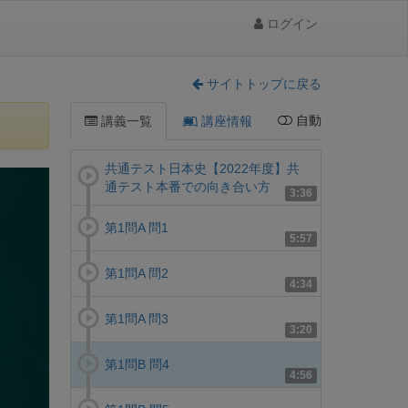
ログイン
サイトトップに戻る
自動
講義一覧
講座情報
共通テスト日本史【2022年度】共
通テスト本番での向き合い方
3:36
第1問A 問1
5:57
第1問A 問2
4:34
第1問A 問3
3:20
第1問B 問4
4:56