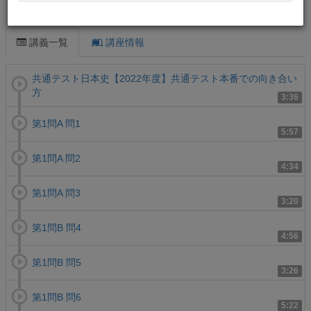
この講義について
講義一覧
講座情報
共通テスト日本史【2022年度】共通テスト本番での向き合い
方
3:36
第1問A 問1
5:57
第1問A 問2
4:34
第1問A 問3
3:20
第1問B 問4
4:56
第1問B 問5
3:26
第1問B 問6
5:22