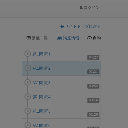
ログイン
サイトトップに戻る
自動
講義一覧
講座情報
第1問 問1
04:27
第1問 問2
02:31
第1問 問3
03:52
第1問 問4
03:16
第1問 問5
02:26
第1問 問6