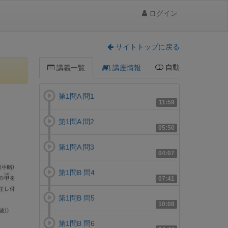
ログイン
サイトトップに戻る
自動
講義一覧
講座情報
第1問A 問1
11:59
第1問A 問2
05:50
第1問A 問3
04:07
第1問B 問4
07:41
第1問B 問5
10:08
第1問B 問6