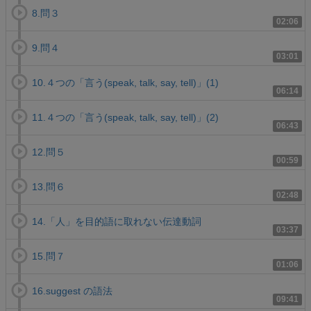
8.問３
02:06
9.問４
03:01
10.４つの「言う(speak, talk, say, tell)」(1)
06:14
11.４つの「言う(speak, talk, say, tell)」(2)
06:43
12.問５
00:59
13.問６
02:48
14.「人」を目的語に取れない伝達動詞
03:37
15.問７
01:06
16.suggest の語法
09:41