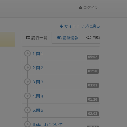
ログイン
サイトトップに戻る
自動
講義一覧
講座情報
1.問１
05:02
2.問２
01:50
3.問３
03:03
4.問４
01:26
5.問５
02:03
6.stand について