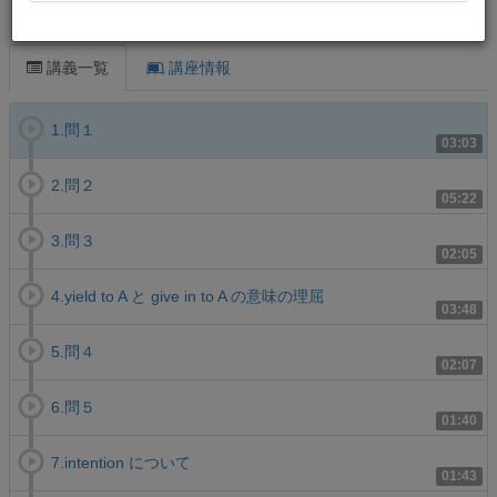
この講義について
講義一覧
講座情報
1.問１
03:03
2.問２
05:22
3.問３
02:05
4.yield to A と give in to A の意味の理屈
03:48
5.問４
02:07
6.問５
01:40
7.intention について
01:43