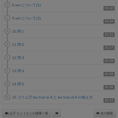
8.set について(1)
02:42
9.set について(2)
03:44
10.問１
01:21
11.問２
01:17
12.問３
01:29
13.問４
01:20
14.問５
01:26
15.コラム⑦ be true to A と be true of A の覚え方
02:12
山下 りょうとくの講座一覧
次の講座