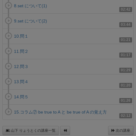
8.set について(1)
02:42
9.set について(2)
03:44
10.問１
01:21
11.問２
01:17
12.問３
01:29
13.問４
01:20
14.問５
01:26
15.コラム⑦ be true to A と be true of A の覚え方
02:12
山下 りょうとくの講座一覧
次の講座