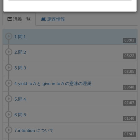
この講義について
講義一覧
講座情報
1.問１
03:03
2.問２
05:22
3.問３
02:05
4.yield to A と give in to A の意味の理屈
03:48
5.問４
02:07
6.問５
01:40
7.intention について
01:43