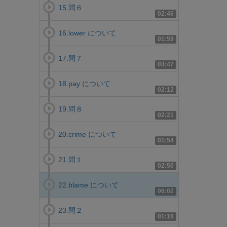
15.問６
02:46
16.lower について
01:59
17.問７
03:47
18.pay について
02:12
19.問８
02:21
20.crime について
01:54
21.問１
02:50
22.blame について
06:02
23.問２
01:16