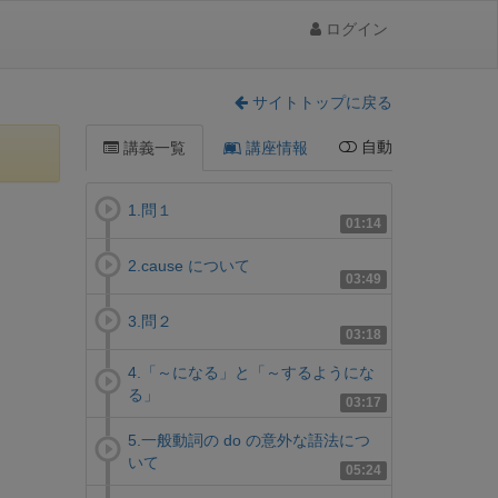
ログイン
サイトトップに戻る
自動
講義一覧
講座情報
1.問１
01:14
2.cause について
03:49
3.問２
03:18
4.「～になる」と「～するようにな
る」
03:17
5.一般動詞の do の意外な語法につ
いて
05:24