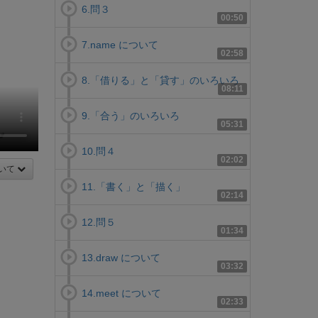
6.問３
00:50
7.name について
02:58
8.「借りる」と「貸す」のいろいろ
08:11
9.「合う」のいろいろ
05:31
10.問４
02:02
いて
11.「書く」と「描く」
02:14
12.問５
01:34
13.draw について
03:32
14.meet について
02:33