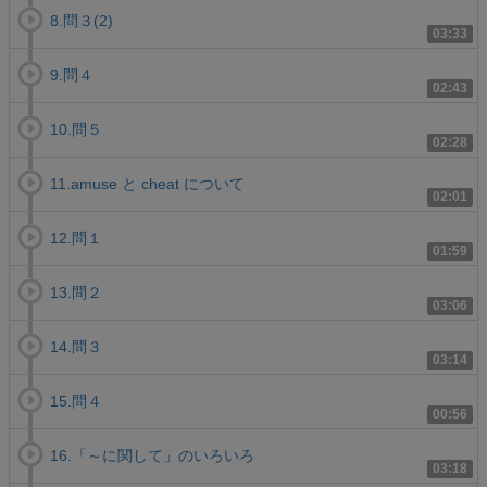
8.問３(2)
03:33
9.問４
02:43
10.問５
02:28
11.amuse と cheat について
02:01
12.問１
01:59
13.問２
03:06
14.問３
03:14
15.問４
00:56
16.「～に関して」のいろいろ
03:18